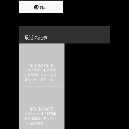
Pin it
最近の記事
自宅サウナにおすすめ
の水風呂の作り方｜必
要なもの・費用・おす
すめ構成
グルシンとは？10℃未
満の水風呂がサウナー
に人気の理由