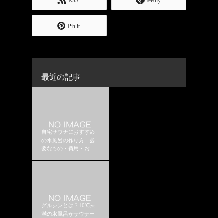
RSS
feedly
Pin it
最近の記事
自宅サウナにおすすめ
の水風呂の作り方｜必
要なもの・費用・おす
すめ構成
グルシンとは？10℃未
満の水風呂がサウナー