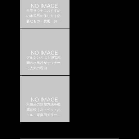
自宅サウナにおすすめ
の水風呂の作り方｜必
要なもの・費用・おす
すめ構成
グルシンとは？10℃未
満の水風呂がサウナー
に人気の理由
水風呂の冷却方法を徹
底比較｜氷・ペットボ
トル・家庭用チラーは
どれがおすすめ？