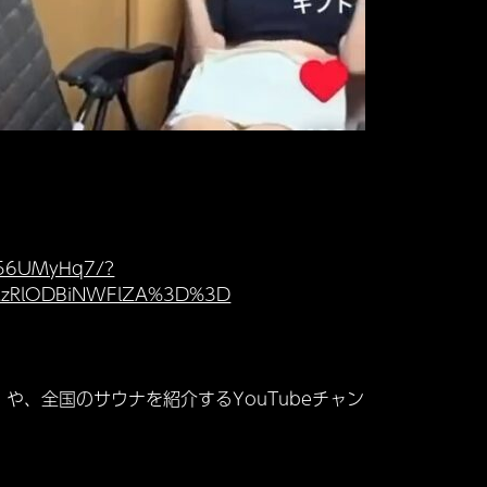
6Q56UMyHq7/?
h=MzRlODBiNWFlZA%3D%3D
や、全国のサウナを紹介するYouTubeチャン