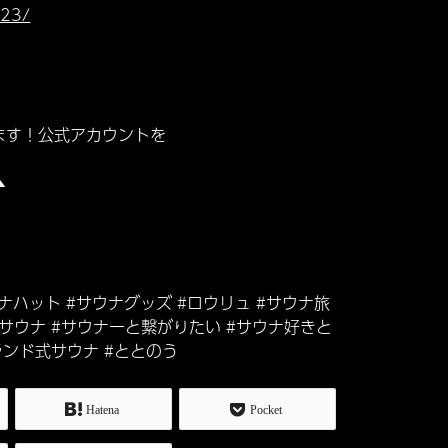
123/
ます！公式アカウントを
▲
ウナハット #サウナグッズ #ロウリュ #サウナ旅
トサウナ #サウナーと繋がりたい #サウナ好きと
ランド式サウナ #ととのう
Hatena
Pocket